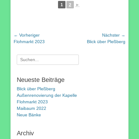
1
2
►
Beitragsnavigation
← Vorheriger
Nächster →
Vorheriger
Nächster
Flohmarkt 2023
Blick über Pleßberg
Beitrag:
Beitrag:
Suchen
nach:
Neueste Beiträge
Blick über Pleßberg
Außenrenovierung der Kapelle
Flohmarkt 2023
Maibaum 2022
Neue Bänke
Archiv