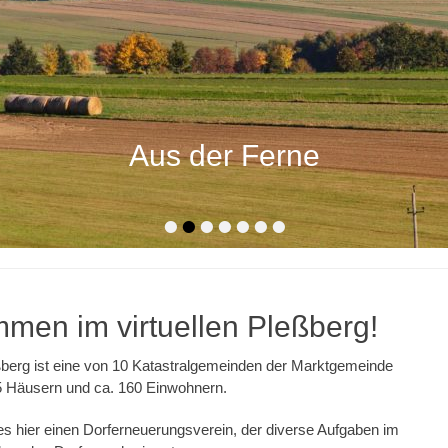
Aus der Ferne
tlicht am
Von
Webmaster
•
•
•
•
•
•
•
mmen im virtuellen Pleßberg!
ßberg ist eine von 10 Katastralgemeinden der Marktgemeinde
5 Häusern und ca. 160 Einwohnern.
 es hier einen Dorferneuerungsverein, der diverse Aufgaben im