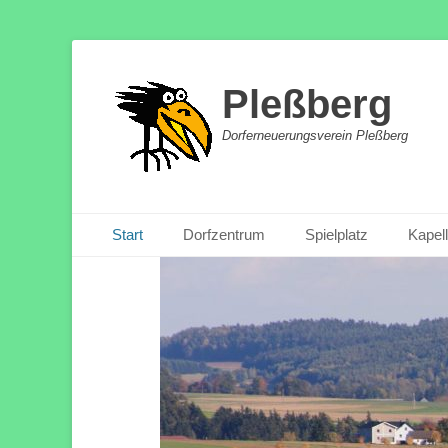
Pleßberg
Dorferneuerungsverein Pleßberg
Primäres Menü
Zum
Start
Dorfzentrum
Spielplatz
Kapel
Inhalt
springen