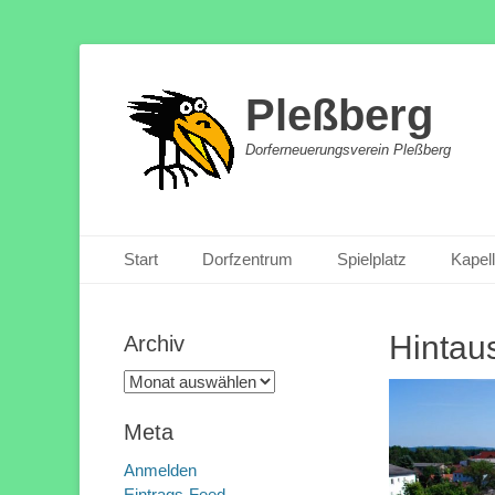
Pleßberg
Dorferneuerungsverein Pleßberg
Primäres Menü
Zum
Start
Dorfzentrum
Spielplatz
Kapel
Inhalt
springen
Hintau
Archiv
Archiv
Meta
Anmelden
Eintrags-Feed