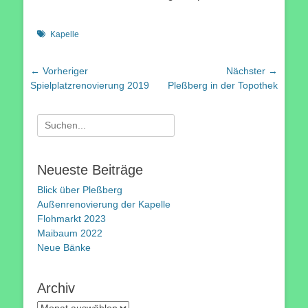
Schlagworte
Kapelle
Beitragsnavigation
← Vorheriger
Nächster →
Vorheriger
Nächster
Spielplatzrenovierung 2019
Pleßberg in der Topothek
Beitrag:
Beitrag:
Suchen
nach:
Neueste Beiträge
Blick über Pleßberg
Außenrenovierung der Kapelle
Flohmarkt 2023
Maibaum 2022
Neue Bänke
Archiv
Archiv