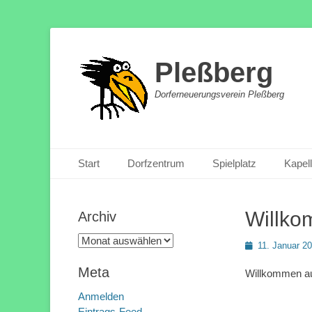
Pleßberg
Dorferneuerungsverein Pleßberg
Primäres Menü
Zum
Start
Dorfzentrum
Spielplatz
Kapel
Inhalt
springen
Willko
Archiv
Archiv
Posted
11. Januar 2
on
Meta
Willkommen au
Anmelden
Eintrags-Feed