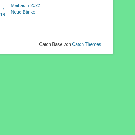
Maibaum 2022
r →
Neue Bänke
019
Catch Base von
Catch Themes