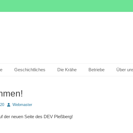
le
Geschichtliches
Die Krähe
Betriebe
Über un
mmen!
Autor
020
Webmaster
f der neuen Seite des DEV Pleßberg!